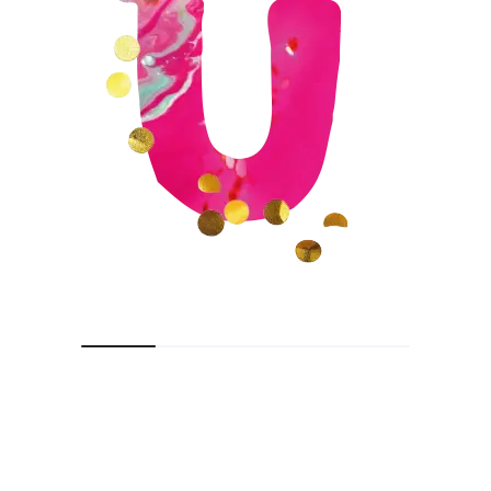
Wie/Waar zijn wij?
KVK 56510810
IPureConnection
Woestijgerweg 144
3817 SN Amersfoort
06 15 51 41 93
info@feestjesenuitjes.nl