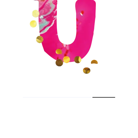
Wie/Waar zijn wij?
KVK 56510810
IPureConnection
Woestijgerweg 144
3817 SN Amersfoort
06 15 51 41 93
info@feestjesenuitjes.nl