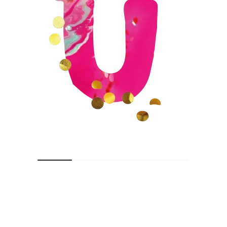
Wie/Waar zijn wij?
KVK 56510810
IPureConnection
Woestijgerweg 144
3817 SN Amersfoort
06 15 51 41 93
info@feestjesenuitjes.nl