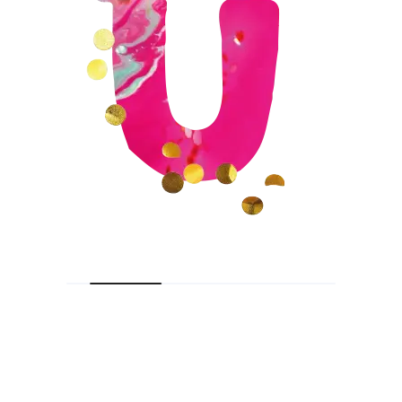
Wie/Waar zijn wij?
KVK 56510810
IPureConnection
Woestijgerweg 144
3817 SN Amersfoort
06 15 51 41 93
info@feestjesenuitjes.nl